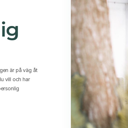
ig
igen är på väg åt
du vill och har
personlig