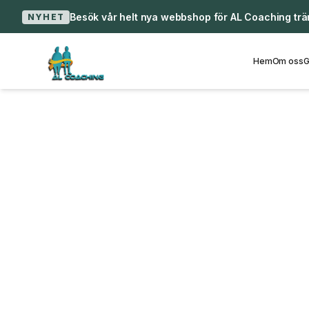
Besök vår helt nya webbshop för AL Coaching trän
NYHET
Hem
Om oss
G