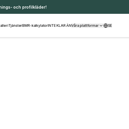
ings- och profilkläder!
alleri
Tjänster
BMR-kalkylator
INTE KLAR ÄN
Våra plattformar
SE